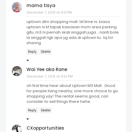
mama tisya
December 7, 2018 at 4:21 PM
uptown dlm shopping mall..1st time ni..biasa
uptown ni kt tapak kawasan mcm area parking
gitu..m3 ni pernah skali singgah juga....nanti bole
la singgah tgk apa yg ada di uptown tu...tq for
sharing
Reply
Delete
Wai Yee aka Rane
December 7, 2018 at 4:32 PM
oh first time hear about Uptown M3 Mall . Good
for people living nearby, one more choice to go
shopping yay! The rental seems good, can
consider to sell things there hehe.
Reply
Delete
CXopportunities