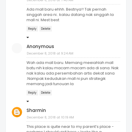
December 8, 2018 at 7:46 AM
Ada mall baru ehhh. Bestnya!! Tak pernah
singgah area ni.. kalau datang nak singgah la
mall ni. Mest best
Reply
Delete
Anonymous
December 8, 2018 at 9:24 AM
Wah ada mall baru. Memang meeiahlah mall
batu nih kalau macam macam ada di sana. Nak
nak kalau ada persembahan artis dekat sana
.Nampak kedudukan mall ni pun strategik
memang jadi tunouan la
Reply
Delete
Sharmin
December 8, 2018 at 10:19 AM
This place is quite near to my parent’s place -
perhaps I should visit here - looks like a