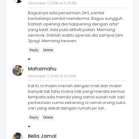
December 7, 2018 at 5:24 PM
Bagusnya ada perasmian 2in1, sambil
berbelanja sambil menderma. Bagus sungguh.
Dahlah opening dia happening dengan artis²
yang best. Ada pula aktiviti jualan. Memang
seronok. Dahlah waktu operasi dia sampai jam
3pagi. Memang heaven.
Reply
Delete
Mahamahu
December 7, 2018 at 6:13 PM
Kat KL ni makin meriah dengan mall dan makin
banyak tak tahu mana nak pergi merata semua
tempata ada menda yang sama susah nak cari
perbezaan cuma sekarang ni ramai orang suka
cari yang dekat dengan rumah jer lah...
Reply
Delete
Bella Jamal