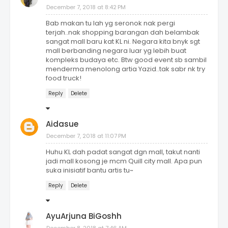
December 7, 2018 at 8:42 PM
Bab makan tu lah yg seronok nak pergi
terjah..nak shopping barangan dah belambak
sangat mall baru kat KL ni. Negara kita bnyk sgt
mall berbanding negara luar yg lebih buat
kompleks budaya etc. Btw good event sb sambil
menderma menolong artia Yazid..tak sabr nk try
food truck!
Reply
Delete
Aidasue
December 7, 2018 at 11:07 PM
Huhu KL dah padat sangat dgn mall, takut nanti
jadi mall kosong je mcm Quill city mall. Apa pun
suka inisiatif bantu artis tu~
Reply
Delete
AyuArjuna BiGoshh