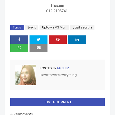
Haizam
012 2195741
Tags
Event
Uptown M3 Mall
yazit search
POSTED BY
MRSLIEZ
i love to write everything
POST A COMMENT
13 Comments