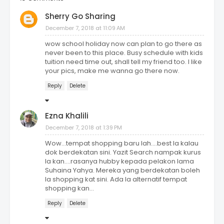
Sherry Go Sharing
December 7, 2018 at 11:09 AM
wow school holiday now can plan to go there as
never been to this place. Busy schedule with kids
tuition need time out, shall tell my friend too. I like
your pics, make me wanna go there now.
Reply
Delete
Ezna Khalili
December 7, 2018 at 1:39 PM
Wow...tempat shopping baru lah....best la kalau
dok berdekatan sini. Yazit Search nampak kurus
la kan....rasanya hubby kepada pelakon lama
Suhaina Yahya. Mereka yang berdekatan boleh
la shopping kat sini. Ada la alternatif tempat
shopping kan...
Reply
Delete