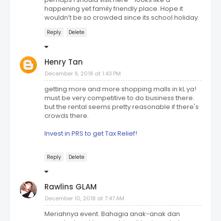
happening yet family friendly place. Hope it
wouldn’t be so crowded since its school holiday.
Reply
Delete
Henry Tan
December 9, 2018 at 1:43 PM
getting more and more shopping malls in kL ya!
must be very competitive to do business there.
but the rental seems pretty reasonable if there's
crowds there.
Invest in PRS to get Tax Relief!
Reply
Delete
Rawlins GLAM
December 10, 2018 at 7:47 AM
Meriahnya event. Bahagia anak-anak dan