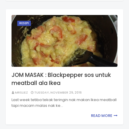
RESEPI
JOM MASAK : Blackpepper sos untuk
meatball ala Ikea
MRSLIEZ
TUESDAY, NOVEMBER 29, 2016
Last week tetiba tekak teringin nak makan Ikea meatball
tapi macam malas nak ke…
READ MORE