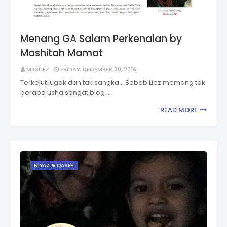
Menang GA Salam Perkenalan by
Mashitah Mamat
MRSLIEZ
FRIDAY, DECEMBER 30, 2016
Terkejut jugak dan tak sangka... Sebab Liez memang tak
berapa usha sangat blog …
READ MORE
NIYAZ & QASEH