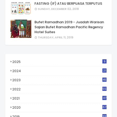
FASTING (IF) ATAU BERPUASA TERPUTUS
SUNDAY, DECEMBER 02, 2018
Bufet Ramadhan 2019 - Juadah Warisan
Sajian Bufet Ramadhan Pacific Regency
Hotel Suites
THURSDAY, APRIL 11, 2019
2025
9
2024
21
2023
45
2022
55
2021
47
2020
67
2019
99