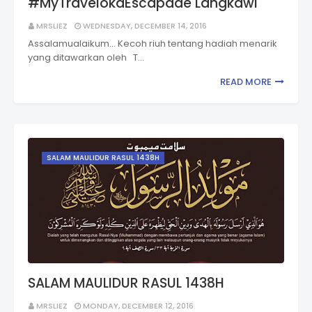
#MyTravelokaEscapade Langkawi
MRSLIEZ
WEDNESDAY, DECEMBER 14, 2016
Assalamualaikum... Kecoh riuh tentang hadiah menarik
yang ditawarkan oleh T…
READ MORE
SALAM MAULIDUR RASUL 1438H
SALAM MAULIDUR RASUL 1438H
MRSLIEZ
MONDAY, DECEMBER 12, 2016