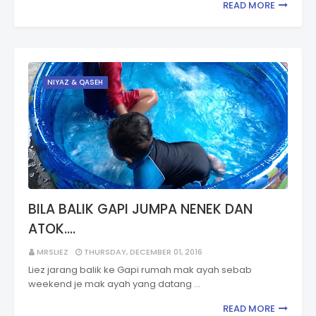
READ MORE
NIYAZ & QASEH
BILA BALIK GAPI JUMPA NENEK DAN
ATOK....
MRSLIEZ
THURSDAY, DECEMBER 01, 2016
Liez jarang balik ke Gapi rumah mak ayah sebab
weekend je mak ayah yang datang …
READ MORE