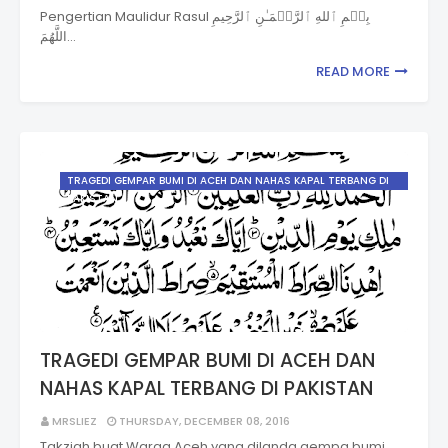
Pengertian Maulidur Rasul بِسۡمِ ٱللهِ ٱلرَّحۡمَـٰنِ ٱلرَّحِيمِ
اللَّهُمَ…
READ MORE
TRAGEDI GEMPAR BUMI DI ACEH DAN NAHAS KAPAL TERBANG DI
PAKISTAN
TRAGEDI GEMPAR BUMI DI ACEH DAN
NAHAS KAPAL TERBANG DI PAKISTAN
MRSLIEZ
THURSDAY, DECEMBER 08, 2016
Takziah buat Warga Aceh yang dilanda gempa bumi