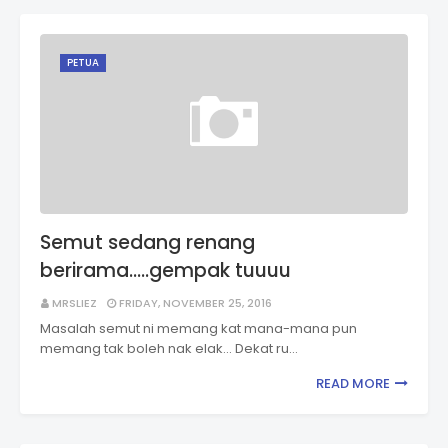
PETUA
Semut sedang renang
berirama.....gempak tuuuu
MRSLIEZ
FRIDAY, NOVEMBER 25, 2016
Masalah semut ni memang kat mana-mana pun
memang tak boleh nak elak... Dekat ru…
READ MORE