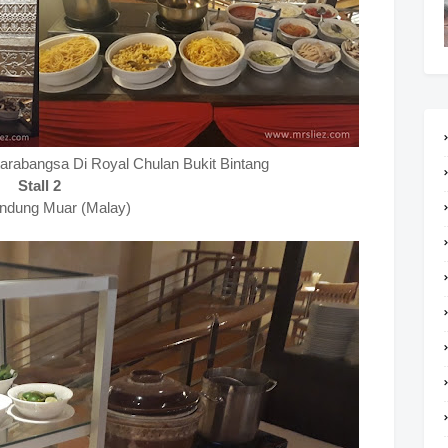
arabangsa Di Royal Chulan Bukit Bintang
Stall 2
ndung Muar (Malay)