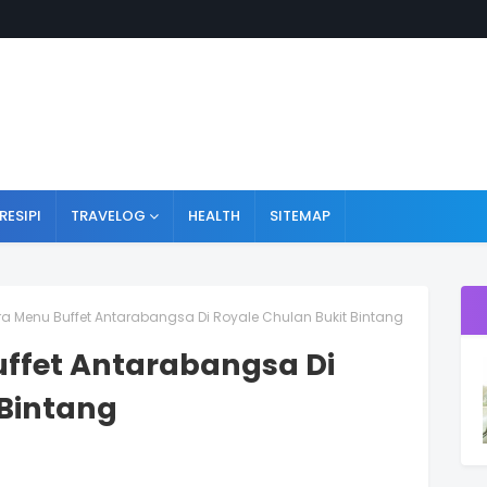
RESIPI
TRAVELOG
HEALTH
SITEMAP
a Menu Buffet Antarabangsa Di Royale Chulan Bukit Bintang
ffet Antarabangsa Di
 Bintang