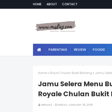
HOME
ABOUT
CONTACT
PARENTING
REVIEW
FOODIE
Home
Royal Chulan Bukit Bintang
Jamu Seler
Jamu Selera Menu Bu
Royale Chulan Bukit
MRSLIEZ
FRIDAY, JANUARY 18, 2019