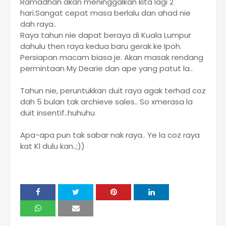
Ramadhan akan meninggalkan kita lagi 2
hari.Sangat cepat masa berlalu dan ahad nie
dah raya..
Raya tahun nie dapat beraya di Kuala Lumpur
dahulu then raya kedua baru gerak ke Ipoh.
Persiapan macam biasa je. Akan masak rendang
permintaan My Dearie dan ape yang patut la..
Tahun nie, peruntukkan duit raya agak terhad coz
dah 5 bulan tak archieve sales.. So xmerasa la
duit insentif..huhuhu
Apa-apa pun tak sabar nak raya.. Ye la coz raya
kat Kl dulu kan..;))