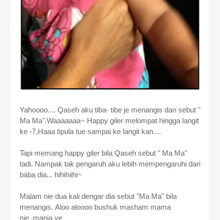
Yahoooo.... Qaseh aku tiba- tibe je menangis dan sebut "
Ma Ma".
Waaaaaaa~ Happy giler melompat hingga langit
ke -7,
Haaa tipula tue sampai ke langit kan....
Tapi memang happy giler bila Qaseh sebut " Ma Ma"
tadi.
Nampak tak pengaruh aku lebih mempengaruhi dari
baba dia... hihihiihi~
Malam nie dua kali dengar dia sebut "Ma Ma" bila
menangis.
Aloo aloooo bushuk masham mama
nie..manja ye