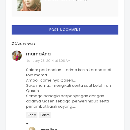
POST A COMMENT
2 Comments
mamaAna
January 23, 2014 at 1:08 AM
Salam perkenalan....terima kasih kerana sudi
folo mama....
Amboii comelnya Qaseh...
Suka mama....mengikuti cerita saat kelahiran
Qaseh....
Semoga bahagia berpanjangan dengan
adanya Qaseh sebagai penyeri hidup serta
penambat kasih sayang.....
Reply
Delete