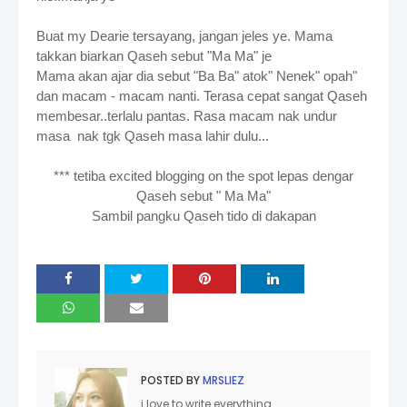
Buat my Dearie tersayang, jangan jeles ye.
Mama
takkan biarkan Qaseh sebut "Ma Ma" je
Mama akan ajar dia sebut "Ba Ba" atok
" Nenek" opah"
dan macam - macam nanti.
Terasa cepat sangat Qaseh
membesar..terlalu pantas.
Rasa macam nak undur
masa nak tgk Qaseh masa lahir dulu...
*** tetiba excited blogging on the spot lepas dengar
Qaseh sebut " Ma Ma"
Sambil pangku Qaseh tido di dakapan
POSTED BY
MRSLIEZ
i love to write everything