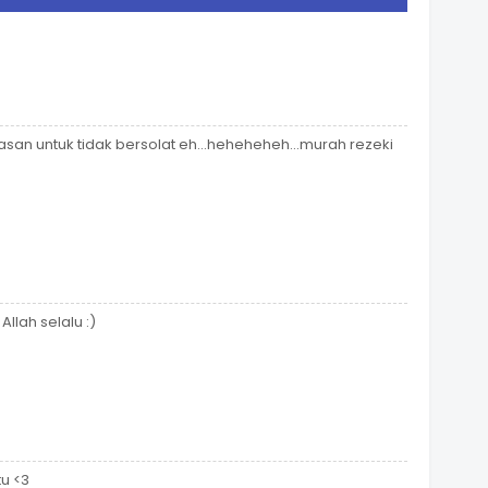
lasan untuk tidak bersolat eh...heheheheh...murah rezeki
lah selalu :)
tu <3