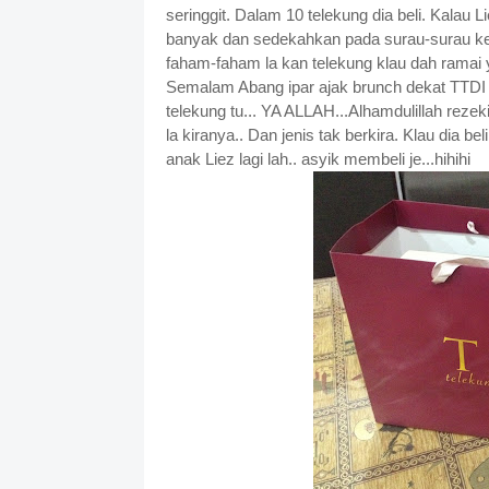
seringgit. Dalam 10 telekung dia beli. Kalau Li
banyak dan sedekahkan pada surau-surau ke,
faham-faham la kan telekung klau dah ramai
Semalam Abang ipar ajak brunch dekat TTDI da
telekung tu... YA ALLAH...Alhamdulillah reze
la kiranya.. Dan jenis tak berkira. Klau dia b
anak Liez lagi lah.. asyik membeli je...hihihi