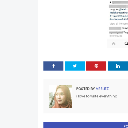
POSTED BY
MRSLIEZ
i love to write everything
P