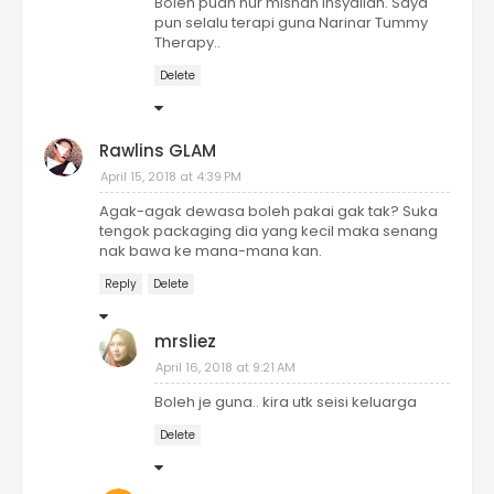
Boleh puan nur misnan insyallah. Saya
pun selalu terapi guna Narinar Tummy
Therapy..
Delete
Rawlins GLAM
April 15, 2018 at 4:39 PM
Agak-agak dewasa boleh pakai gak tak? Suka
tengok packaging dia yang kecil maka senang
nak bawa ke mana-mana kan.
Reply
Delete
mrsliez
April 16, 2018 at 9:21 AM
Boleh je guna.. kira utk seisi keluarga
Delete