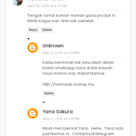
April 16, 2018 at 9:23 AM
Tengok ramai kawan-kawan guna produk ni.
Mesti bagus kan. Nnti nak cubalah
Reply
Delete
Unknown
May 2, 2018 at 3:14 PM
Kalau berminat nak tahu lebih detail
boleh whatsapp saya di link bawah.
Saya mama mar stokist Narinar.
http://narinarjb.wasap.my
Delete
Yana Sakura
May 2, 2018 at 3:15 PM
Madi meh beli kat Yana.. Hehe.. Yana ada
jual Narinar ni.. Contact kat telegram