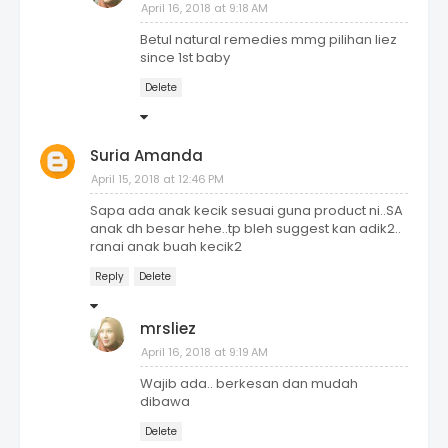
April 16, 2018 at 9:18 AM
Betul natural remedies mmg pilihan liez
since 1st baby
Delete
Suria Amanda
April 15, 2018 at 12:46 PM
Sapa ada anak kecik sesuai guna product ni..SA
anak dh besar hehe..tp bleh suggest kan adik2..
ranai anak buah kecik2
Reply
Delete
mrsliez
April 16, 2018 at 9:19 AM
Wajib ada.. berkesan dan mudah
dibawa
Delete