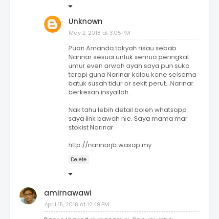
Unknown
May 2, 2018 at 3:05 PM
Puan Amanda takyah risau sebab
Narinar sesuai untuk semua peringkat
umur even arwah ayah saya pun suka
terapi guna Narinar kalau kene selsema
batuk susah tidur or sekit perut...Narinar
berkesan insyallah..
Nak tahu lebih detail boleh whatsapp
saya link bawah nie. Saya mama mar
stokist Narinar.
http://narinarjb.wasap.my
Delete
amirnawawi
April 15, 2018 at 12:49 PM