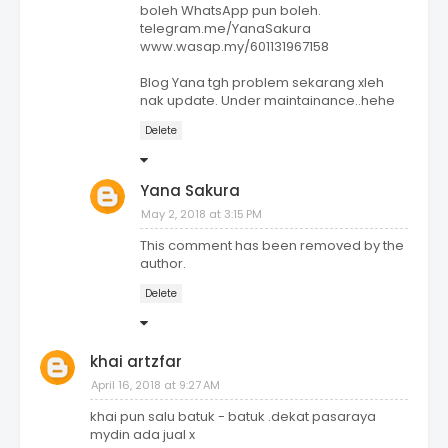
boleh WhatsApp pun boleh.
telegram.me/YanaSakura
www.wasap.my/601131967158
Blog Yana tgh problem sekarang xleh
nak update. Under maintainance..hehe
Delete
Yana Sakura
May 2, 2018 at 3:15 PM
This comment has been removed by the
author.
Delete
khai artzfar
April 16, 2018 at 9:27 AM
khai pun salu batuk - batuk .dekat pasaraya
mydin ada jual x