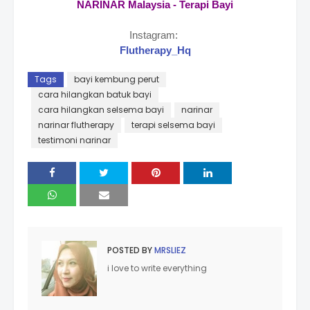
NARINAR Malaysia - Terapi Bayi
Instagram:
Flutherapy_Hq
Tags
bayi kembung perut
cara hilangkan batuk bayi
cara hilangkan selsema bayi
narinar
narinar flutherapy
terapi selsema bayi
testimoni narinar
POSTED BY
MRSLIEZ
i love to write everything