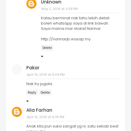
Unknown
May 2, 2018 at 3:08 PM
Kalau berminat nak tahu lebih detail
boleh whatsapp saya di link bawah.
Saya mama mar stokist Narinar.
http://narinarjb.wasap.my
Delete
Pakar
April 15, 2018 at 6:09 PM
Nak try jugala..
Reply
Delete
Alia Farhan
April 15, 2018 at 6:35 PM
Anak kita pun suka sangat yg ni..satu sebab best