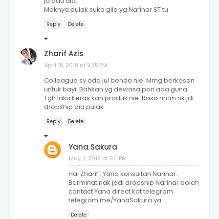
ja bau dia..
Maknya pulak suka gila yg Narinar ST tu
Reply
Delete
Zharif Azis
April 15, 2018 at 9:35 PM
Colleague sy ada jul benda nie. Mmg berkesan
untuk bayi. Bahkan yg dewasa pon ada guna.
Tgh laku keras kan produk nie. Rasa mcm nk jdi
dropship dia pulak
Reply
Delete
Yana Sakura
May 2, 2018 at 3:11 PM
Hai Zharif.. Yana konsultan Narinar..
Berminat nak jadi dropship Narinar boleh
contact Yana direct kat telegram
telegram.me/YanaSakura ya..
Delete