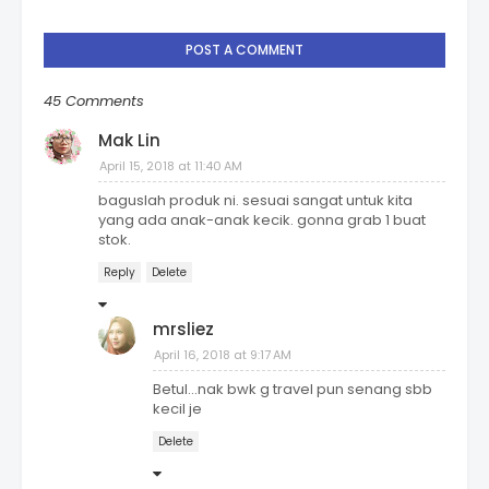
POST A COMMENT
45 Comments
Mak Lin
April 15, 2018 at 11:40 AM
baguslah produk ni. sesuai sangat untuk kita
yang ada anak-anak kecik. gonna grab 1 buat
stok.
Reply
Delete
mrsliez
April 16, 2018 at 9:17 AM
Betul...nak bwk g travel pun senang sbb
kecil je
Delete