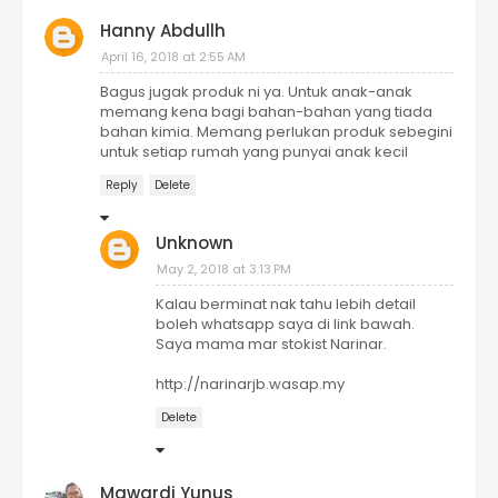
Hanny Abdullh
April 16, 2018 at 2:55 AM
Bagus jugak produk ni ya. Untuk anak-anak
memang kena bagi bahan-bahan yang tiada
bahan kimia. Memang perlukan produk sebegini
untuk setiap rumah yang punyai anak kecil
Reply
Delete
Unknown
May 2, 2018 at 3:13 PM
Kalau berminat nak tahu lebih detail
boleh whatsapp saya di link bawah.
Saya mama mar stokist Narinar.
http://narinarjb.wasap.my
Delete
Mawardi Yunus