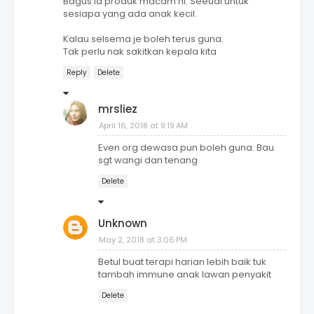
Bagus la produk macam ni. Seeuai untuk
sesiapa yang ada anak kecil.
Kalau selsema je boleh terus guna.
Tak perlu nak sakitkan kepala kita
Reply
Delete
mrsliez
April 16, 2018 at 9:19 AM
Even org dewasa pun boleh guna. Bau
sgt wangi dan tenang
Delete
Unknown
May 2, 2018 at 3:06 PM
Betul buat terapi harian lebih baik tuk
tambah immune anak lawan penyakit
Delete