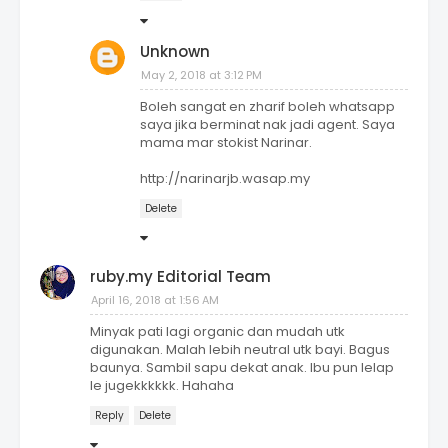
Unknown
May 2, 2018 at 3:12 PM
Boleh sangat en zharif boleh whatsapp
saya jika berminat nak jadi agent. Saya
mama mar stokist Narinar.
http://narinarjb.wasap.my
Delete
ruby.my Editorial Team
April 16, 2018 at 1:56 AM
Minyak pati lagi organic dan mudah utk
digunakan. Malah lebih neutral utk bayi. Bagus
baunya. Sambil sapu dekat anak. Ibu pun lelap
le jugekkkkkk. Hahaha
Reply
Delete