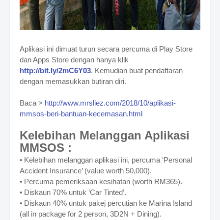
Aplikasi ini dimuat turun secara percuma di Play Store
dan Apps Store dengan hanya klik
http://bit.ly/2mC6Y03
. Kemudian buat pendaftaran
dengan memasukkan butiran diri.
Baca >
http://www.mrsliez.com/2018/10/aplikasi-
mmsos-beri-bantuan-kecemasan.html
Kelebihan Melanggan Aplikasi
MMSOS :
• Kelebihan melanggan aplikasi ini, percuma ‘Personal
Accident Insurance’ (value worth 50,000).
• Percuma pemeriksaan kesihatan (worth RM365).
• Diskaun 70% untuk ‘Car Tinted’.
• Diskaun 40% untuk pakej percutian ke Marina Island
(all in package for 2 person, 3D2N + Dining).