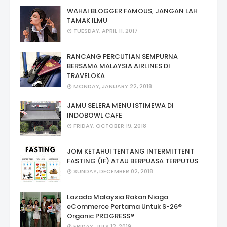
WAHAI BLOGGER FAMOUS, JANGAN LAH
TAMAK ILMU
TUESDAY, APRIL 11, 2017
RANCANG PERCUTIAN SEMPURNA
BERSAMA MALAYSIA AIRLINES DI
TRAVELOKA
MONDAY, JANUARY 22, 2018
JAMU SELERA MENU ISTIMEWA DI
INDOBOWL CAFE
FRIDAY, OCTOBER 19, 2018
JOM KETAHUI TENTANG INTERMITTENT
FASTING (IF) ATAU BERPUASA TERPUTUS
SUNDAY, DECEMBER 02, 2018
Lazada Malaysia Rakan Niaga
eCommerce Pertama Untuk S-26®
Organic PROGRESS®
FRIDAY, JULY 12, 2019