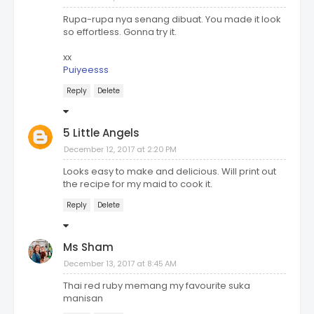
Rupa-rupa nya senang dibuat. You made it look
so effortless. Gonna try it.
xx
Puiyeesss
Reply
Delete
5 Little Angels
December 12, 2017 at 2:20 PM
Looks easy to make and delicious. Will print out
the recipe for my maid to cook it.
Reply
Delete
Ms Sham
December 13, 2017 at 8:45 AM
Thai red ruby memang my favourite suka
manisan