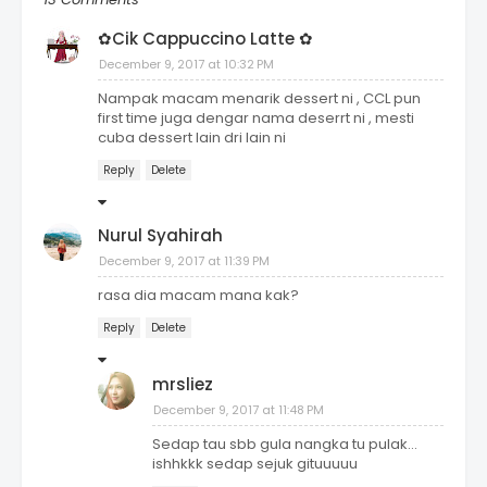
✿Cik Cappuccino Latte ✿
December 9, 2017 at 10:32 PM
Nampak macam menarik dessert ni , CCL pun
first time juga dengar nama deserrt ni , mesti
cuba dessert lain dri lain ni
Reply
Delete
Nurul Syahirah
December 9, 2017 at 11:39 PM
rasa dia macam mana kak?
Reply
Delete
mrsliez
December 9, 2017 at 11:48 PM
Sedap tau sbb gula nangka tu pulak...
ishhkkk sedap sejuk gituuuuu