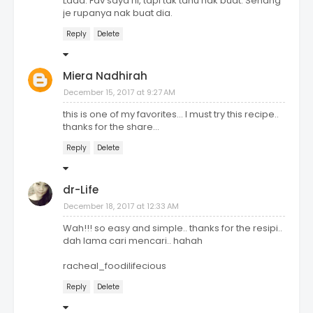
Laaa. Fav saya ni, tapi tak tahu nak buat. Senang
je rupanya nak buat dia.
Reply
Delete
Miera Nadhirah
December 15, 2017 at 9:27 AM
this is one of my favorites... I must try this recipe..
thanks for the share...
Reply
Delete
dr-Life
December 18, 2017 at 12:33 AM
Wah!!! so easy and simple.. thanks for the resipi..
dah lama cari mencari.. hahah
racheal_foodilifecious
Reply
Delete