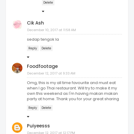
Delete
Cik Ash
December 10, 2017 at 11:58 AM
sedap tengok la
Reply
Delete
Foodfootage
December 12, 2017 at 9:33 AM
Omg, this is my all time favourite and must eat
when I go Thai restaurant. Will try to make it my
own this weekend as I'm having makan makan
party at home. Thank you for your great sharing
Reply
Delete
Puiyeesss
December 12, 2017 at 12:17 PM