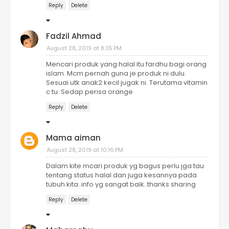
Reply
Delete
Fadzil Ahmad
August 28, 2019 at 8:35 PM
Mencari produk yang halal itu fardhu bagi orang
islam. Mcm pernah guna je produk ni dulu.
Sesuai utk anak2 kecil jugak ni. Terutama vitamin
c tu. Sedap perisa orange
Reply
Delete
Mama aiman
August 28, 2019 at 10:16 PM
Dalam kite mcari produk yg bagus perlu jga tau
tentang status halal dan juga kesannya pada
tubuh kita..info yg sangat baik..thanks sharing
Reply
Delete