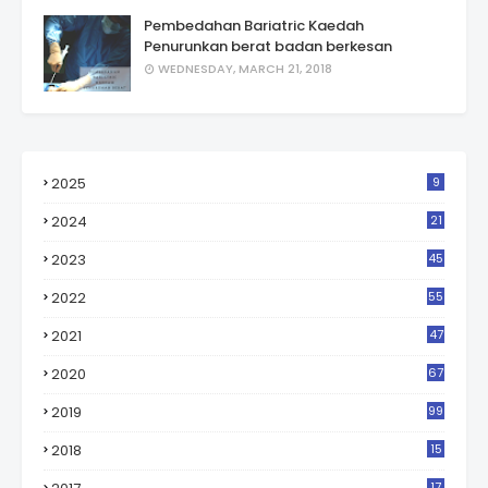
Pembedahan Bariatric Kaedah
Penurunkan berat badan berkesan
WEDNESDAY, MARCH 21, 2018
2025
9
2024
21
2023
45
2022
55
2021
47
2020
67
2019
99
2018
15
0
17