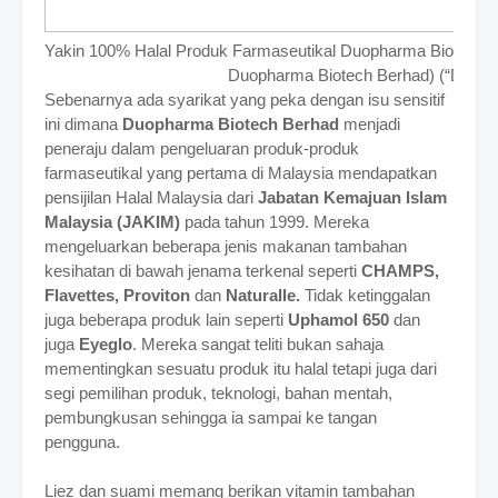
Yakin 100% Halal Produk Farmaseutikal Duopharma Biotech B
Duopharma Biotech Berhad) (“Duoph
Sebenarnya ada syarikat yang peka dengan isu sensitif
ini dimana
Duopharma Biotech Berhad
menjadi
peneraju dalam pengeluaran produk-produk
farmaseutikal yang pertama di Malaysia mendapatkan
pensijilan Halal Malaysia dari
Jabatan Kemajuan Islam
Malaysia (JAKIM)
pada tahun 1999. Mereka
mengeluarkan beberapa jenis makanan tambahan
kesihatan di bawah jenama terkenal seperti
CHAMPS,
Flavettes, Proviton
dan
Naturalle.
Tidak ketinggalan
juga beberapa produk lain seperti
Uphamol 650
dan
juga
Eyeglo
. Mereka sangat teliti bukan sahaja
mementingkan sesuatu produk itu halal tetapi juga dari
segi pemilihan produk, teknologi, bahan mentah,
pembungkusan sehingga ia sampai ke tangan
pengguna.
Liez dan suami memang berikan vitamin tambahan