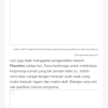
Yakin 100% Halal Produk Farmaseutikal Duopharma Biotech Berhad (dahulunya dik
(“Duopharma Biotech”)
Liez juga tidak ketinggalan pengambilan vitamin
Flavettes
setiap hari. Rasa bertenaga untuk melakukan
kerja-kerja rumah yang tak pernah habis tu.. fuhhh~
mencabar sangat dengan kerenah anak-anak yang
makin banyak ragam dan makin aktif. Bekejar sana sini
nak pastikan semua sempurna.