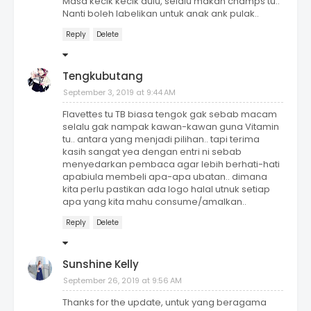
Masa kecik kecik dulu, selalu makan champs tu..
Nanti boleh labelikan untuk anak ank pulak..
Reply
Delete
Tengkubutang
September 3, 2019 at 9:44 AM
Flavettes tu TB biasa tengok gak sebab macam
selalu gak nampak kawan-kawan guna Vitamin
tu.. antara yang menjadi pilihan.. tapi terima
kasih sangat yea dengan entri ni sebab
menyedarkan pembaca agar lebih berhati-hati
apabiula membeli apa-apa ubatan.. dimana
kita perlu pastikan ada logo halal utnuk setiap
apa yang kita mahu consume/amalkan..
Reply
Delete
Sunshine Kelly
September 26, 2019 at 9:56 AM
Thanks for the update, untuk yang beragama