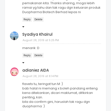
pemakanan kita. Thanks sharing, moga lebih
ramai yg tahu dan tak ragu dgn keluaran produk
Duopharma Biotech Berhad lepas ni
Reply
Delete
Syadiya Khairul
August 28, 2019 at 5:25 PM
menarik :D
Reply
Delete
adianiez AIDA
August 28, 2019 at 8:14 PM
flavets tu, teringat tun M :)
bab halal ni memang x boleh pandang enteng.
kena ditekankan, dicari maklumat, difikirkan
penting, kan.
bila da confirm gini, haruslah tak ragu dgn
duopharma :)