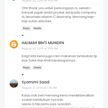
August 29, 2019 at 4:56 PM
Ohh thank you untuk perkongsian ni, sebab I
banyak jugak ambil produk daripada company
ni, terumata vitamin C diaorang. Memang tiap-
tiap bulan ada beli.
Reply
Delete
HALIMAH BINTI MUHIDEN
August 30, 2019 at 8:55 AM
Kdg2 kita kena juga mkn makanan tambahan tp
biar halal dan lihat kandungannya
Reply
Delete
Syamimi Saad
August 31, 2019 at 7:33 AM
Kalau nak beli memang kena menitikberatkan
soalan keHALALan nya kan..
Lepas ni tak perlu was-wasdah..