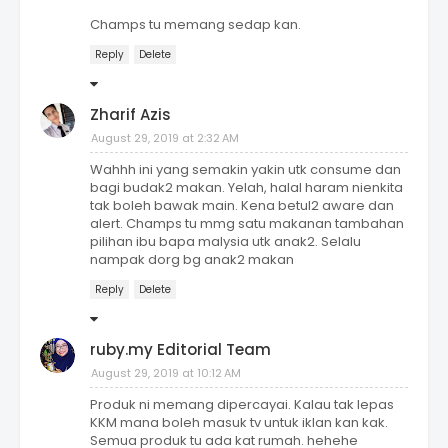
Champs tu memang sedap kan.
Reply
Delete
Zharif Azis
August 29, 2019 at 2:32 AM
Wahhh ini yang semakin yakin utk consume dan
bagi budak2 makan. Yelah, halal haram nienkita
tak boleh bawak main. Kena betul2 aware dan
alert. Champs tu mmg satu makanan tambahan
pilihan ibu bapa malysia utk anak2. Selalu
nampak dorg bg anak2 makan
Reply
Delete
ruby.my Editorial Team
August 29, 2019 at 10:12 AM
Produk ni memang dipercayai. Kalau tak lepas
KKM mana boleh masuk tv untuk iklan kan kak.
Semua produk tu ada kat rumah. hehehe