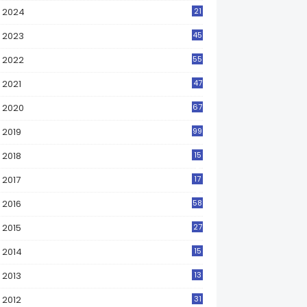
2024
21
2023
45
2022
55
2021
47
2020
67
2019
99
2018
15
0
2017
17
2
2016
58
2015
27
2014
15
2013
13
2012
31