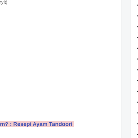
yit)
yam? : Resepi Ayam Tandoori