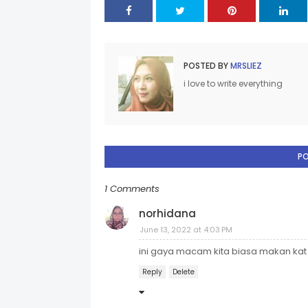
POSTED BY
MRSLIEZ
i love to write everything
P
1 Comments
norhidana
June 13, 2022 at 4:03 PM
ini gaya macam kita biasa makan k
Reply
Delete