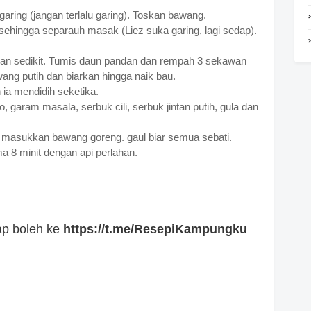
aring (jangan terlalu garing). Toskan bawang.
hingga separauh masak (Liez suka garing, lagi sedap).
kan sedikit. Tumis daun pandan dan rempah 3 sekawan
ang putih dan biarkan hingga naik bau.
ia mendidih seketika.
, garam masala, serbuk cili, serbuk jintan putih, gula dan
n masukkan bawang goreng. gaul biar semua sebati.
a 8 minit dengan api perlahan.
dap boleh ke
https://t.me/ResepiKampungku