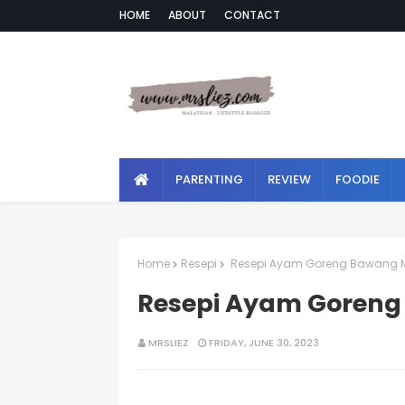
HOME
ABOUT
CONTACT
PARENTING
REVIEW
FOODIE
Home
Resepi
Resepi Ayam Goreng Bawang
Resepi Ayam Goren
MRSLIEZ
FRIDAY, JUNE 30, 2023